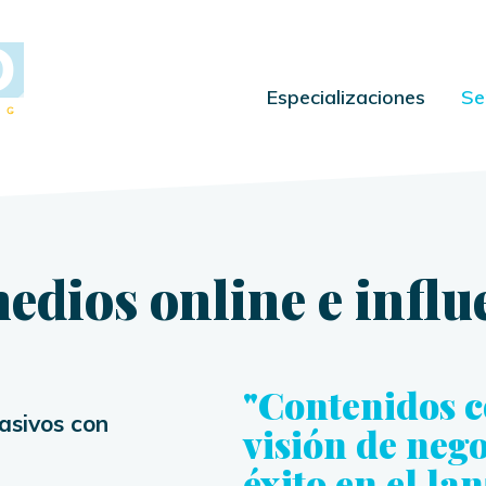
Especializaciones
Se
edios online e influ
"Contenidos c
asivos con
visión de neg
éxito en el la