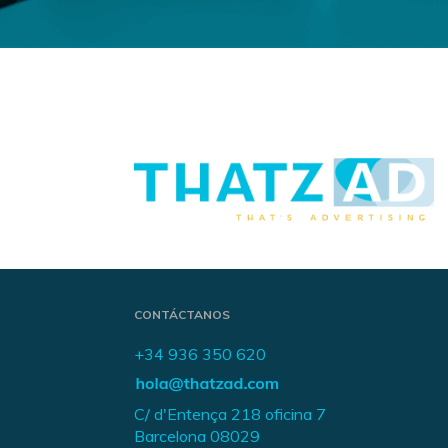
CONTÁCTANOS
+34 936 350 620
C/ d'Entença 218 oficina 7
Barcelona 08029