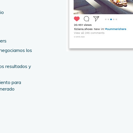
io
ers
 negociamos los
s resultados y
ento para
enerado