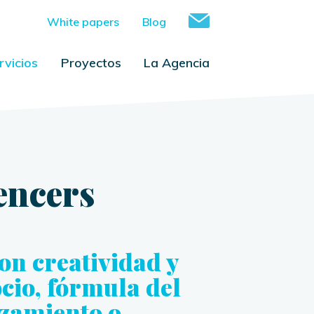
White papers
Blog
rvicios
Proyectos
La Agencia
encers
on creatividad y
ocio, fórmula del
nzamiento o