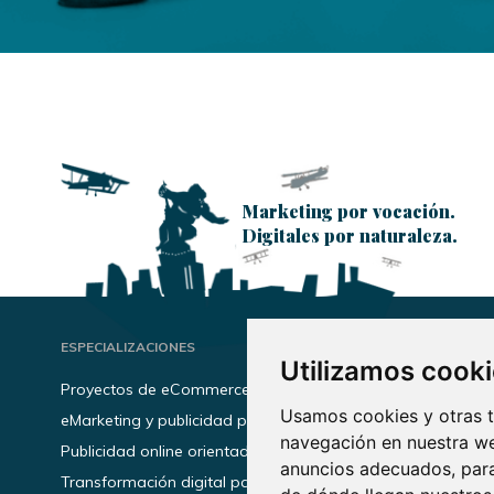
Marketing por vocación.
Digitales por naturaleza.
ESPECIALIZACIONES
INF
Utilizamos cook
Proyectos de eCommerce
Pol
Usamos cookies y otras t
eMarketing y publicidad para marcas
Pol
navegación en nuestra we
Publicidad online orientada a resultados
Avi
anuncios adecuados, para
Transformación digital para empresas