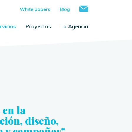
White papers
Blog
rvicios
Proyectos
La Agencia
 en la
ción, diseño,
 y campañas"