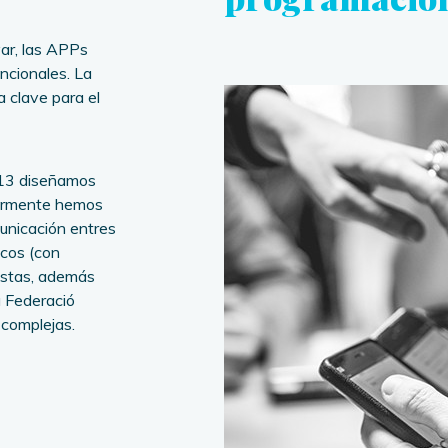
var, las APPs
ncionales. La
a clave para el
013 diseñamos
riormente hemos
unicación entres
icos (con
istas, además
a Federació
 complejas.