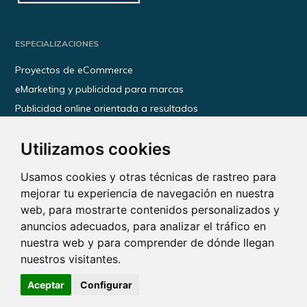
ESPECIALIZACIONES
Proyectos de eCommerce
eMarketing y publicidad para marcas
Publicidad online orientada a resultados
Transformación digital para empresas
Utilizamos cookies
Kit Digital
Kit Consulting
Usamos cookies y otras técnicas de rastreo para
mejorar tu experiencia de navegación en nuestra
INFORMACIÓN
web, para mostrarte contenidos personalizados y
anuncios adecuados, para analizar el tráfico en
Política de privacidad
nuestra web y para comprender de dónde llegan
Política de cookies
nuestros visitantes.
Aviso legal
Aceptar
Configurar
Thatzad Copyright 2026